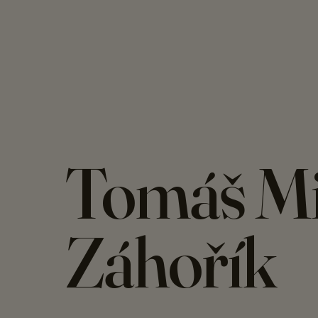
Tomáš M
Záhořík