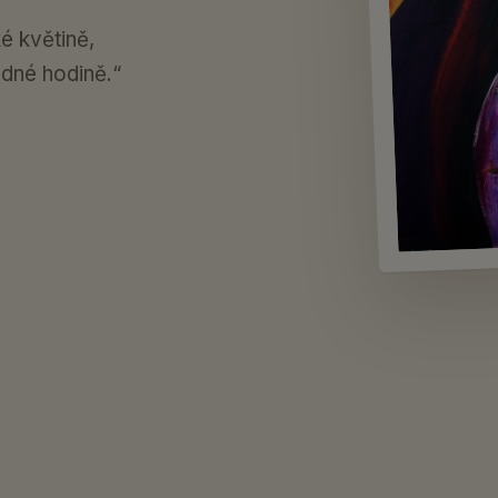
ké květině,
edné hodině.“