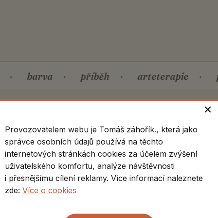
·
barva
·
příběh
·
arteterapie
·
Provozovatelem webu je Tomáš záhořík., která jako
správce osobních údajů používá na těchto
GALERIE
internetových stránkách cookies za účelem zvýšení
uživatelského komfortu, analýze návštěvnosti
Vybraná díla
i přesnějšímu cílení reklamy. Více informací naleznete
zde:
Více o cookies
Akryl na plátně, 2023–2026. Obrazy je po
domluvě možné prohlédnout i v ateliéru.